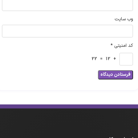
وب‌ سایت
کد امنیتی *
+ 12 = 22