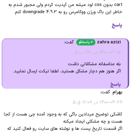
cart بدون css لود میشه من آپدیت کردم ولی مجبور شدم به
خاطر این باگ ورژن ووکامرس رو به 4.9.3 downgrade کنم
پاسخ
zahra azizi
گفت:
1400-09-15 در 1:40 ب.ظ
بله متاسفانه مشکلاتی داشت
اگر هنوز هم دچار مشکل هستید، لطفا تیکت ارسال نمایید.
پاسخ
بهرام
گفت:
1400-04-28 در 12:08 ق.ظ
کاشکی توضیح میدادین باگی که به وجود آمده چی هست از کجا
هست و چه مشکلی ایجاد میکنه
اگر قسمت تاریخ پست ها و نوشته های سایت رو فعال کنید که