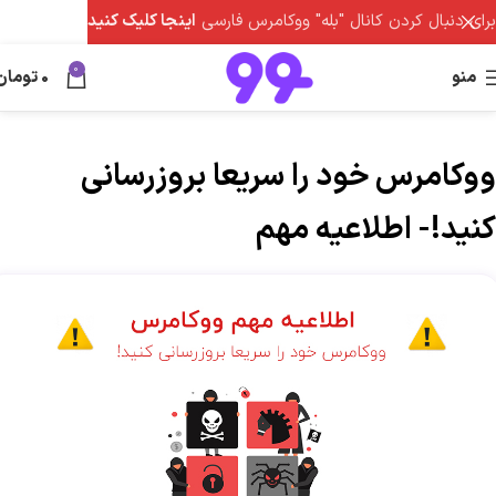
برای دنبال کردن کانال "بله" ووکامرس فارسی
اینجا کلیک کنید
0
منو
0
تومان
ووکامرس خود را سریعا بروزرسانی
کنید!- اطلاعیه مهم