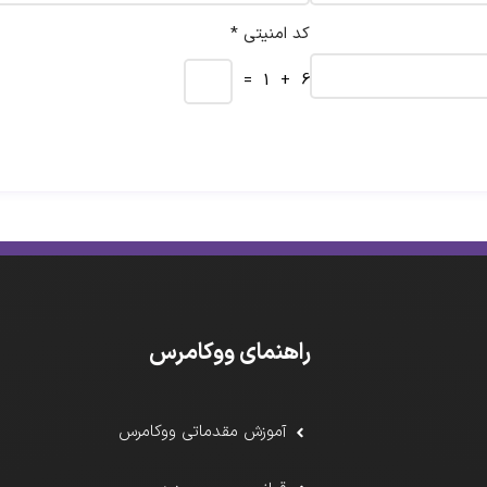
کد امنیتی *
6 + 1 =
راهنمای ووکامرس
آموزش مقدماتی ووکامرس