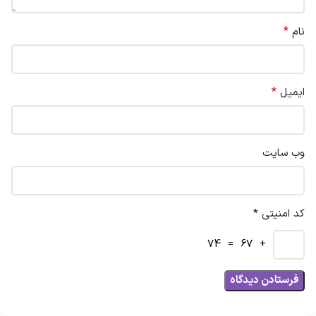
*
نام
*
ایمیل
وب‌ سایت
کد امنیتی *
+ 67 = 74