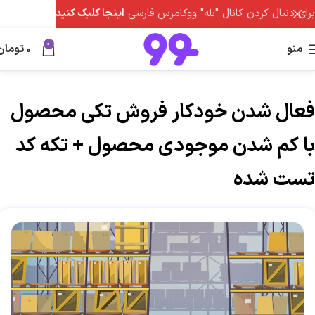
برای دنبال کردن کانال "بله" ووکامرس فارسی
اینجا کلیک کنید
0
منو
0
تومان
فعال شدن خودکار فروش تکی محصول
با کم شدن موجودی محصول + تکه کد
تست شده