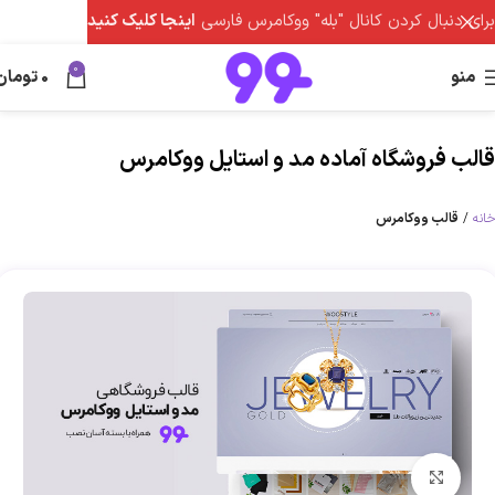
برای دنبال کردن کانال "بله" ووکامرس فارسی
اینجا کلیک کنید
0
منو
0
تومان
قالب فروشگاه آماده مد و استایل ووکامرس
خانه
قالب ووکامرس
برای بزرگنمایی کلیک کنید