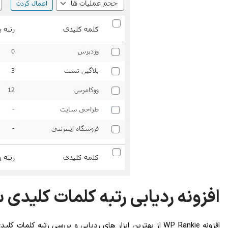
افزونه ردیابی رتبه کلمات کلیدی سایت د
افزونه WP Rankie از بهترین ابزار های ردیابی و بررسی ر