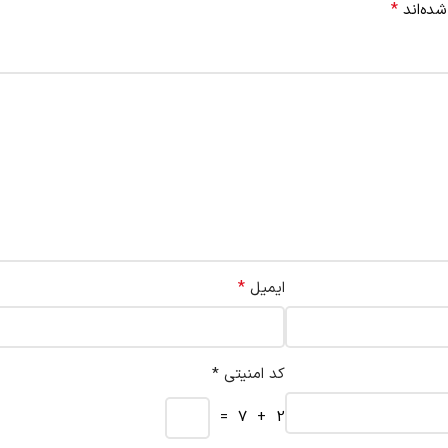
*
شده‌اند
*
ایمیل
کد امنیتی *
2 + 7 =