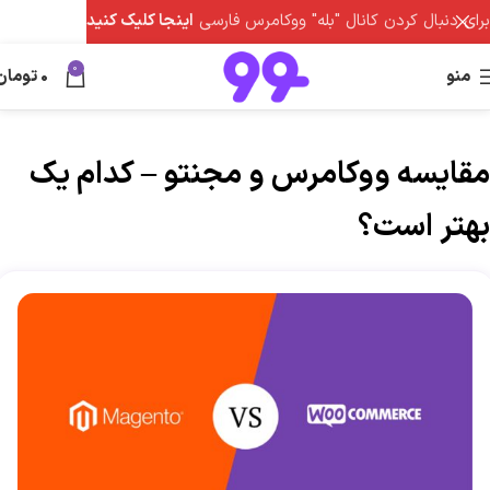
برای دنبال کردن کانال "بله" ووکامرس فارسی
اینجا کلیک کنید
0
منو
0
تومان
مقایسه ووکامرس و مجنتو – کدام یک
بهتر است؟