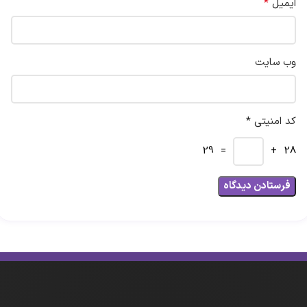
*
ایمیل
وب‌ سایت
کد امنیتی *
= 29
28 +