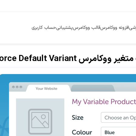
زشی
افزونه ووکامرس
قالب ووکامرس
پشتیبانی
حساب کاربری
WooCommerce Force Defaul