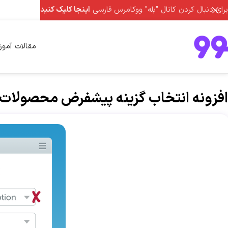
برای دنبال کردن کانال "بله" ووکامرس فارسی
اینجا کلیک کنید
مقالات آمو
افزونه انتخاب گزینه پیشفرض محصولات متغیر ووکامرس t Variant