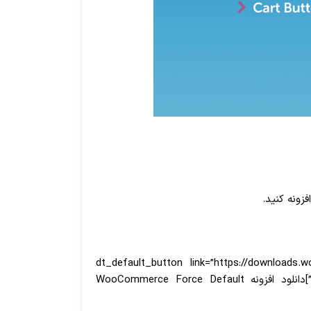
[dt_default_button link=”https://downloads.
default_btn_bg_color=”” bg_hover_color=”” text_color=”” text_hover_color=”” icon=”fa fa-chevron-circle-left” icon_align=”left”]دانلود افزونه WooCommerce Force Default