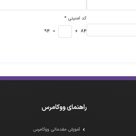
کد امنیتی *
= 94
84 +
راهنمای ووکامرس
آموزش مقدماتی ووکامرس