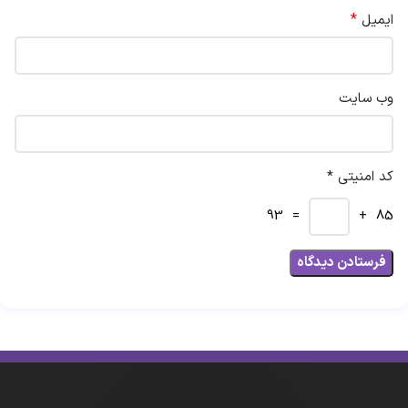
*
ایمیل
وب‌ سایت
کد امنیتی *
= 93
85 +