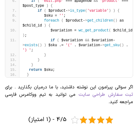
if
(
'edit.php'
 === $pagenow 
&&
'product'
 === 
$post_type 
)
{
if
(
 $product-
>
is_type
(
'variable'
)
)
{
         $sku = 
''
;
foreach
(
 $product-
>
get_children
()
 as 
$child_id 
)
{
            $variation = 
wc_get_product
(
 $child_id 
)
; 
if
(
 $variation 
&&
 $variation-
>
exists
()
)
 $sku .= 
'('
 . $variation-
>
get_sku
()
 . 
') '
;
}
}
}
return
 $sku;
}
اگر سوالی پیرامون این نوشته داشتید، با ما درمیان بگذارید . برای
ثبت سفارش طراحی سایت
می توانید به تیم ووکامرس فارسی
مراجعه کنید.
4/5 - (1 امتیاز)