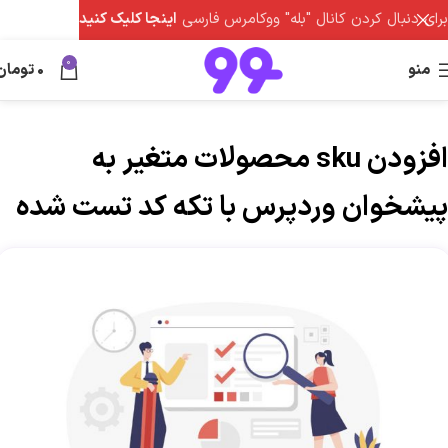
برای دنبال کردن کانال "بله" ووکامرس فارسی
اینجا کلیک کنید
0
منو
0
تومان
افزودن sku محصولات متغیر به
پیشخوان وردپرس با تکه کد تست شده