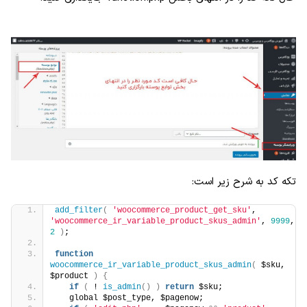
تکه کد به شرح زیر است:
add_filter
(
'woocommerce_product_get_sku'
, 
'woocommerce_ir_variable_product_skus_admin'
, 
9999
, 
2
)
;
function
woocommerce_ir_variable_product_skus_admin
(
 $sku, 
$product 
)
{
if
(
 ! 
is_admin
()
)
return
 $sku;
   global $post_type, $pagenow;