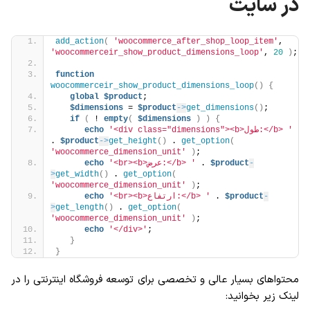
در سایت
add_action
(
'woocommerce_after_shop_loop_item'
, 
'woocommerceir_show_product_dimensions_loop'
, 
20
)
;
function
woocommerceir_show_product_dimensions_loop
()
{
global
$product
;
$dimensions
 = 
$product
->
get_dimensions
()
;
if
(
 ! 
empty
(
$dimensions
)
)
{
'<div class="dimensions"><b>طول:</b> '
echo
. 
$product
->
get_height
()
 . 
get_option
(
'woocommerce_dimension_unit'
)
;
-
$product
 . 
'<br><b>عرض:</b> '
echo
>
get_width
()
 . 
get_option
(
'woocommerce_dimension_unit'
)
;
-
$product
 . 
'<br><b>ارتفاع:</b> '
echo
>
get_length
()
 . 
get_option
(
'woocommerce_dimension_unit'
)
;
echo
'</div>'
;        
}
}
محتواهای بسیار عالی و تخصصی برای توسعه فروشگاه اینترنتی را در
لینک زیر بخوانید: