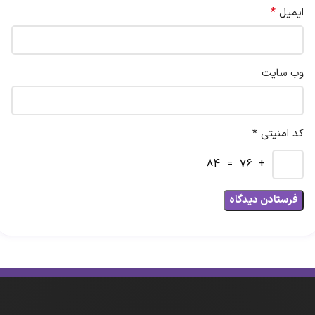
*
ایمیل
وب‌ سایت
کد امنیتی *
+ 76 = 84