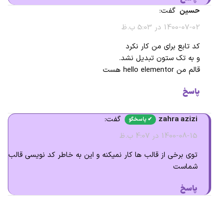
حسین
گفت:
1400-07-02 در 5:03 ب.ظ
کد تابع برای من کار نکرد
و به تک ستون تبدیل نشد.
قالم من hello elementor هست
پاسخ
zahra azizi
گفت:
1400-08-15 در 4:07 ب.ظ
توی برخی از قالب ها کار نمیکنه و این به خاطر کد نویسی قالب
شماست
پاسخ