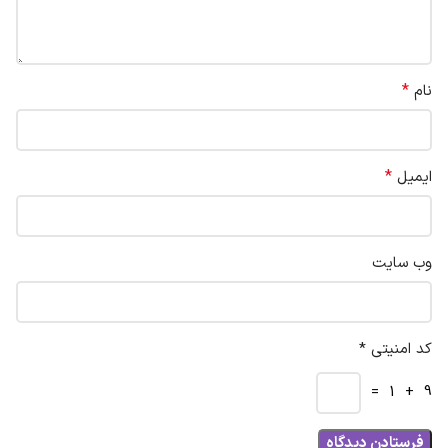
*
نام
*
ایمیل
وب‌ سایت
کد امنیتی *
9 + 1 =