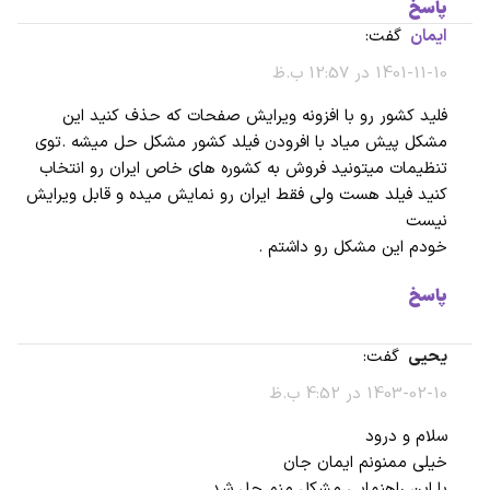
پاسخ
ایمان
گفت:
1401-11-10 در 12:57 ب.ظ
فلید کشور رو با افزونه ویرایش صفحات که حذف کنید این
مشکل پیش میاد با افرودن فیلد کشور مشکل حل میشه .توی
تنظیمات میتونید فروش به کشوره های خاص ایران رو انتخاب
کنید فیلد هست ولی فقط ایران رو نمایش میده و قابل ویرایش
نیست
خودم این مشکل رو داشتم .
پاسخ
یحیی
گفت:
1403-02-10 در 4:52 ب.ظ
سلام و درود
خیلی ممنونم ایمان جان
با این راهنمایی مشکل منم حل شد.