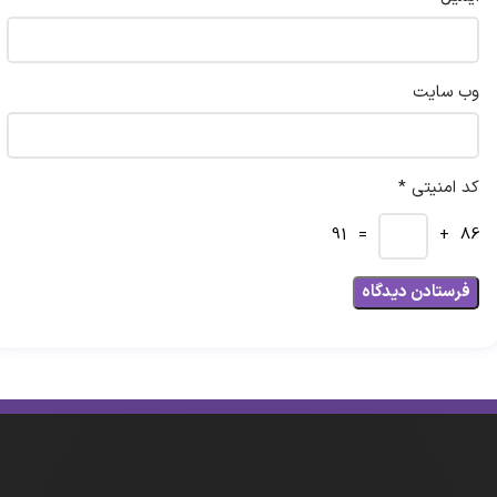
وب‌ سایت
کد امنیتی *
= 91
86 +