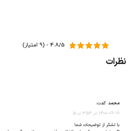
4.8/5 - (9 امتیاز)
محمد
گفت:
1400-09-18 در 3:56 ب.ظ
با تشکر از توضیحات شما