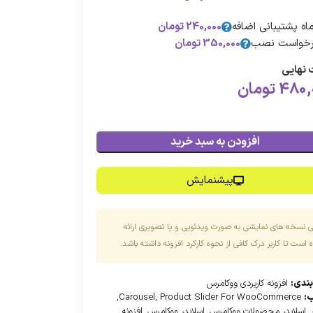
240,000
تومان
خواست نصب
350,000
تومان
نهایی
480,
تومان
افزودن به سبد خرید
پیشنمایش
ی نسخه های نمایشی به صورت ویدئویی و یا تصویری ارائه
است تا کاربر درک کافی از نحوه کارکرد افزونه داشته باشد.
بندی:
افزونه کاربردی ووکامرس
:
Product Slider For WooCommerce
,
Carousel
,
,
اسلایدر محصولات ووکامرس
,
اسلایدر ووکامرس
,
افزونه