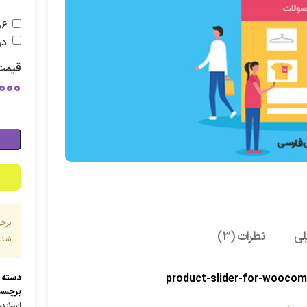
6ماه پشتیبانی اضافه
در
قیمت 
000
برخ
لی
نظرات (3)
شده 
دسته 
برچسب
اسلایدر