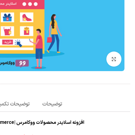
برای بزرگنمایی کلیک کنید
توضیحات
توضیحات تکمی
افزونه اسلایدر محصولات ووکامرس |product-slider-for-woocommerce