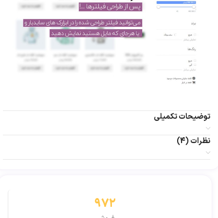
توضیحات تکمیلی
نظرات (4)
972