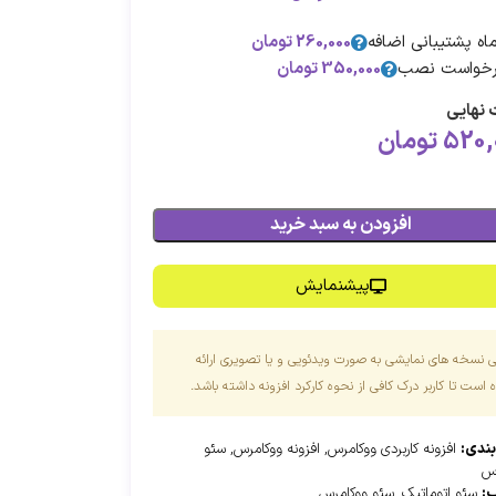
260,000
تومان
خواست نصب
350,000
تومان
نهایی
520,
تومان
افزودن به سبد خرید
پیشنمایش
ی نسخه های نمایشی به صورت ویدئویی و یا تصویری ارائه
است تا کاربر درک کافی از نحوه کارکرد افزونه داشته باشد.
بندی:
افزونه کاربردی ووکامرس
,
افزونه ووکامرس
,
سئو
رس
:
سئو اتوماتیک
,
سئو ووکامرس