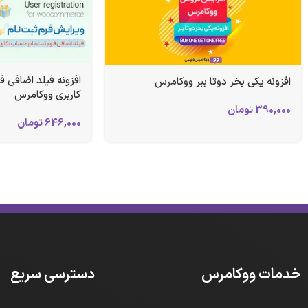
افزونه فیلد اضافی 
افزونه یکی بخر دوتا ببر ووکامرس
کاربری ووکامرس
390,000
تومان
646,000
تومان
خدمات ووکامرس
دسترسی سریع