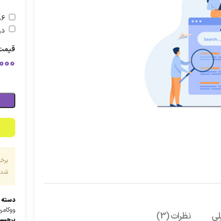
6ماه پشتیبانی اضافه
در
قیمت 
000
برخ
شده 
دسته 
ووکام
لی
نظرات (3)
برچسب