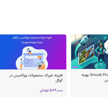
افزونه اسموش پرو Smush Pro بهینه
افزونه خوراک محصولات ووکامرس در
س
گوگل
576,000
تومان