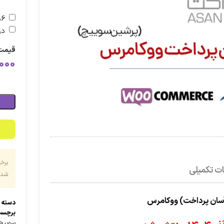
6ماه پشتیبانی اضافه
در
قیمت 
000
برخ
ت تکمیلی
شده 
آسان پرداخت) ووکامرس
دسته 
برچسب
سوییچ