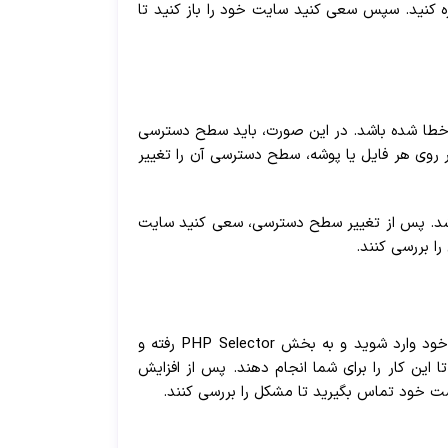
داده می‌شود. برای ساخت فایل htaccess. ، کد‌های مربوطه را در ویرایشگر متن قرار داده و فایل را با نام htaccess. ذخیره کنید. سپس سعی کنید سایت خود را باز کنید تا
‌ها و پوشه‌ها نیز باعث این خطا شده باشد. در این صورت، باید سطح دسترسی
ر روی هر فایل یا پوشه، سطح دسترسی آن را تغییر
سطح دسترسی فایل‌ها باید 644 و سطح دسترسی پوشه‌ها باید 755 باشد. توجه کنید که سطح دسترسی هیچ پوشه‌ای نباید 777 باشد. پس از تغییر سطح دسترسی، سعی کنید سایت
ا بررسی کنند.
برای رفع خطای Internal Server Error 500، ممکن است نیاز به افزایش حافظه PHP هاست باشد. برای این کار، باید به پنل مدیریت هاست خود وارد شوید و به بخش PHP Selector رفته و
 تا این کار را برای شما انجام دهند. پس از افزایش