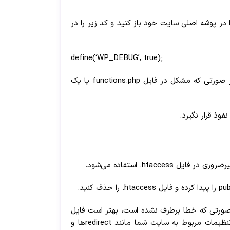
ری برای رفع خطای ۵۰۰ Internal Server Error، فعال کردن حالت Debugging در وردپرس است. برای این کار، باید فایل wp-config.php را در پوشه اصلی سایت خود باز کنید و کد زیر را در
;define(‘WP_DEBUG’, true)
این کد حالت Debugging را فعال می‌کند و به شما امکان می‌دهد خطای دقیق‌تری را برای خطای ۵۰۰ Internal Server Error مشاهده کنید. در صورتی که مشکل در فایل functions.php یا یک
ید آیا خطای ۵۰۰ Internal Server Error برطرف شده است یا خیر. در صورتی که خطا برطرف نشده است، بهتر است فایل
htaccess. را دوباره بسازید. این کار بهتر است با استفاده از یک ویرایشگر متن مانند Notepad یا Sublime Text انجام شود. در این فایل، تنظیمات مربوط به سایت شما مانند redirectها و