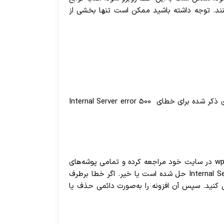
هم فایل htaccess. یا PHP Memory Limit می‌تواند این خطا را ایجاد کنند. توجه داشته باشید ممکن است تنها بخشی از
برای رفع این خطا، می توانید از روش های ذکر شده برای خطای Internal Server error 500
یکی از راه‌های رفع خطای 500 Internal Server Error، غیرفعال کردن افزونه‌های موجود در سایت است. برای این کار، به پوشه wp-content/plugins در سایت خود مراجعه کرده و تمامی پوشه‌های
افزونه‌ها را به صورت temporary به جای دیگری منتقل کنید. سپس دوباره سایت خود را بارگذاری کرده و بررسی کنید که خطای 500 Internal Server Error حل شده است یا خیر. اگر خطا برطرف
که مسئول خطا بوده است را شناسایی کنید. سپس آن افزونه را به‌صورت دائمی حذف یا