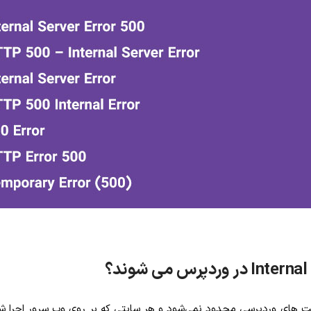
ق اشاره شد خطای Internal Server error تنها به سایت های وردپرسی محدود نمی‌شود و هر سایتی که بر