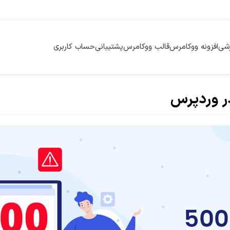
زشی
افزونه ووکامرس
قالب ووکامرس
پشتیبانی
حساب کاربری