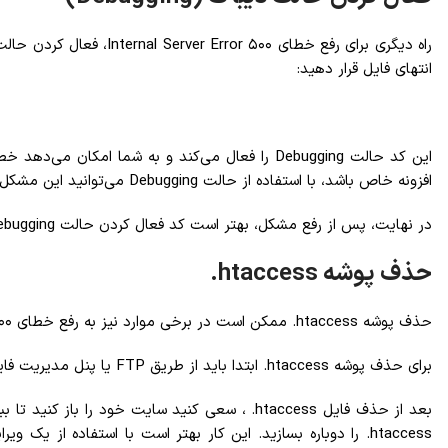
انتهای فایل قرار دهید:
افزونه خاص باشد، با استفاده از حالت Debugging می‌توانید این مشکل را شناسایی کنید و رفع کنید.
در نهایت، پس از رفع مشکل، بهتر است کد فعال کردن حالت Debugging را از فایل wp-config.php حذف کنید تا اطلاعات سایت شما در معرض نفوذ قرار نگیرد.
حذف پوشه htaccess.
حذف پوشه htaccess. ممکن است در برخی موارد نیز به رفع خطای ۵۰۰ Internal Server Error کمک کند. این کار برای حذف هرگونه تنظیمات غیرضروری در فایل htaccess. استفاده می‌شود.
برای حذف پوشه htaccess. ابتدا باید از طریق FTP یا پنل مدیریت فایل‌ها به پوشه اصلی سایت خود دسترسی پیدا کنید. سپس پوشه public_html را پیدا کرده و فایل htaccess. را حذف کنید.