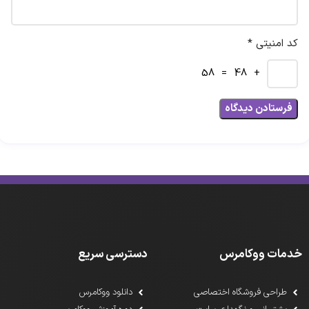
کد امنیتی *
+ 48 = 58
خدمات ووکامرس
دسترسی سریع
طراحی فروشگاه اختصاصی
دانلود ووکامرس