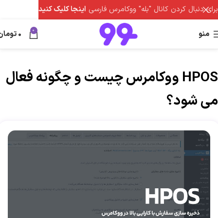
برای دنبال کردن کانال "بله" ووکامرس فارسی
اینجا کلیک کنید
0
منو
0
تومان
HPOS ووکامرس چیست و چگونه فعال
می شود؟