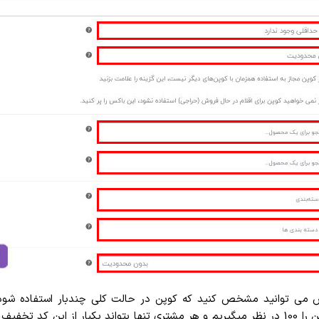
می توانید مشخص کنید که کوپن در حالت کلی چندبار استفاده شود و ه
نماید.برای مثال در کد تخفیف YALDA1401 محدودیت استفاده در کوپن را 100 در نظر میگیریم و هر مشتری تنها 