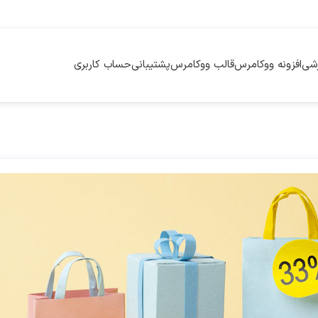
زشی
افزونه ووکامرس
قالب ووکامرس
پشتیبانی
حساب کاربری