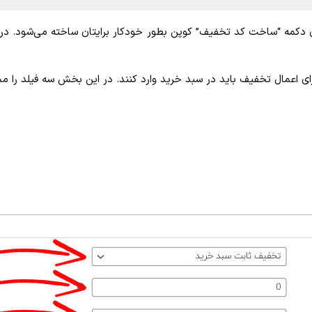
ت ابتدا کد تخفیف را وارد کنید برای مثال woo1401. با زدن دکمه “ساخت کد تخفیف” کوپن بطور خودکار ب
ی اعمال تخفیف باید در سبد خرید وارد کنند. در این بخش سه فیلد را مش