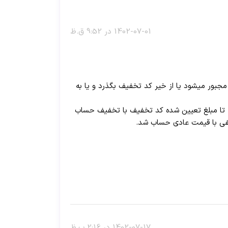
1402-07-01 در 9:52 ق.ظ
بور میشود یا از خیر کد تخفیف بگذرد و یا به
که تا مبلغ تعیین شده کد تخفیف با تخفیف حساب
یفی با قیمت عادی حساب شد.
1402-07-17 در 2:16 ب.ظ