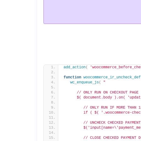
add_action
(
'woocommerce_before_che
function
woocommerce_ir_uncheck_def
wc_enqueue_js
(
"
      // ONLY RUN ON CHECKOUT PAGE 
      $( document.body ).on( 'updat
         // ONLY RUN IF MORE THAN 1
         if ( $( '.woocommerce-chec
         // UNCHECK CHECKED PAYMENT
         $('input[name=\'payment_me
         // CLOSE CHECKED PAYMENT D