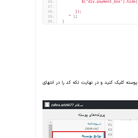
         $('div.payment_box').hide(
      });
   "
)
;
}
یشگر پوسته کلیک کنید و در نهایت تکه کد را در انتهای