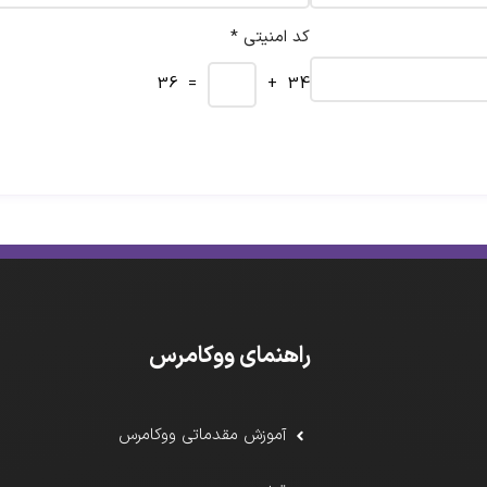
کد امنیتی *
= 36
34 +
راهنمای ووکامرس
آموزش مقدماتی ووکامرس