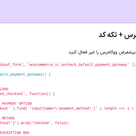
رس + تکه کد
 پیشفرض ووکامرس را غیر فعال کنید.
ckout_form'
, 
'woocommerce_ir_uncheck_default_payment_gateway'
)
;
ault_payment_gateway
()
{
LOAD
ed_checkout', function() {
 PAYMENT OPTION
kout' ).find( 'input[name=\'payment_method\']' ).length === 1 ) 
 METHOD
thod\']').prop('checked', false);
ESCRIPTION BOX