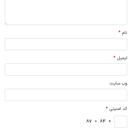
*
نام
*
ایمیل
وب‌ سایت
کد امنیتی *
+ 84 = 87