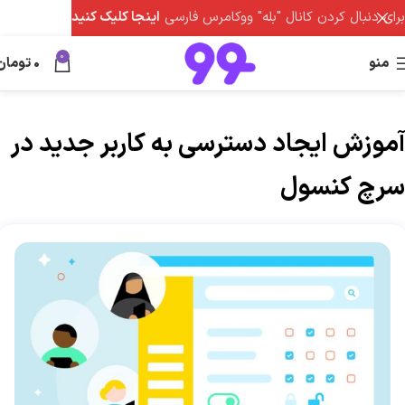
برای دنبال کردن کانال "بله" ووکامرس فارسی
اینجا کلیک کنید
0
منو
0
تومان
آموزش ایجاد دسترسی به کاربر جدید در
سرچ کنسول