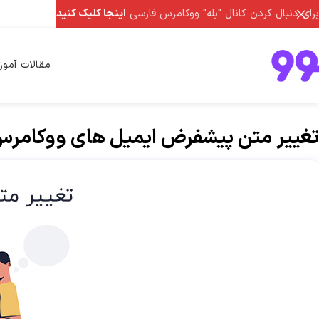
برای دنبال کردن کانال "بله" ووکامرس فارسی
اینجا کلیک کنید
مقالات آمو
تغییر متن پیشفرض ایمیل های ووکامرس ب