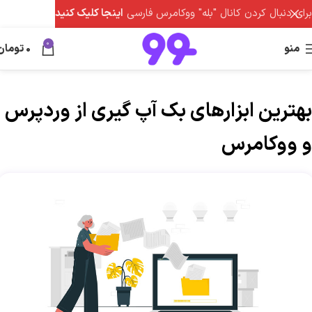
برای دنبال کردن کانال "بله" ووکامرس فارسی
اینجا کلیک کنید
0
منو
0
تومان
بهترین ابزارهای بک آپ گیری از وردپرس
و ووکامرس