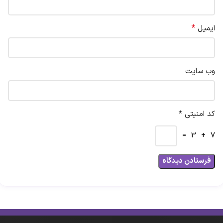
*
ایمیل
وب‌ سایت
کد امنیتی *
7 + 3 =