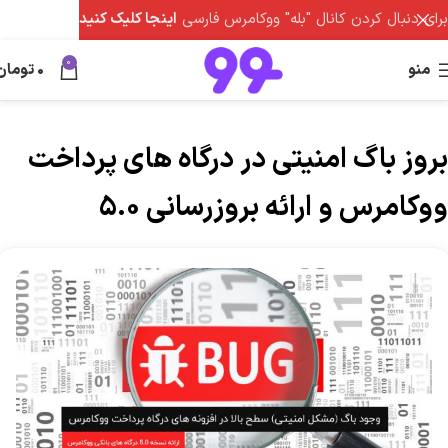
برای دنبال کردن کانال "بله" ووکامرس فارسی
اینجا کلیک کنید
0
منو
0
تومان
بروز باگ امنیتی در درگاه های پرداخت
ووکامرس و ارائه بروزرسانی 5.0