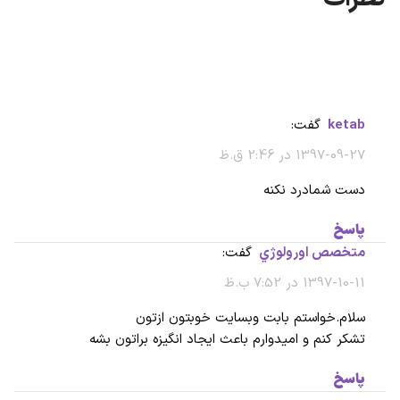
ketab
گفت:
1397-09-27 در 2:46 ق.ظ
دست شمادرد نکنه
پاسخ
متخصص اورولوژي
گفت:
1397-10-11 در 7:52 ب.ظ
سلام.خواستم بابت وبسایت خوبتون ازتون
تشکر کنم و امیدوارم باعث ایجاد انگیزه براتون بشه
پاسخ