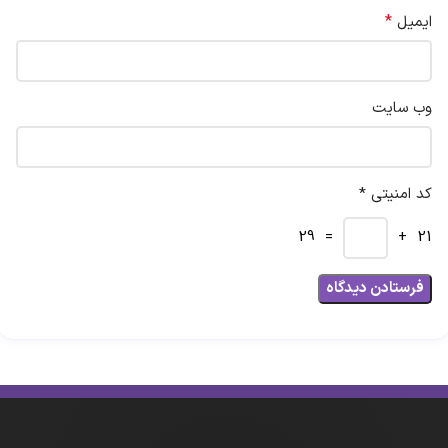
*
ایمیل
وب‌ سایت
کد امنیتی *
= 29
21 +