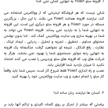
1. افزونه سئو Yoast به تنهایی کمکی نمی کند!
شکی نیست که هر فروشگاه اینترنتی که از ووکامرس استفاده می
کند، نیازمند افزونه همانند Yoast می باشد. با این حال ، بزرگترین
مسئله در مورد Yoast و هر افزونه سئو دیگری این است: این افزونه
به تنهایی شما را به بازدید نمی رساند. افزونه Yoast می تواند به
شما در بهینه سازی وب سایت ووکامرس کمک کند ، اما بدون نوشتن
محتوای مداوم ، تحقیق ، تجزیه و تحلیل ، ردیابی ، ایجاد لینک ،
نظارت ، رفع اشکال ، نتیجه ای نخواهید گرفت. متأسفانه یک افزونه
به تنهایی رتبه موتور جستجوی شما را بهبود نمی بخشد. هرگز به
شرکت های وب که افزونه های سئو وردپرس را نصب می کنند اعتماد
نکنید تا میزان بازدید شما افزایش یابد.
نصب و راه اندازی Yoast فقط شروع کار است. سپس شما باید واقعاً
کار سئو را انجام دهید و وب سایت ووکامرس خود را بهینه کنید.
2. انسان ها نیازمند زبان ساده اند!
براستی گه بیشتر از تمرکز بر روی کلمات کلیدی و تراکم آنها باید بر