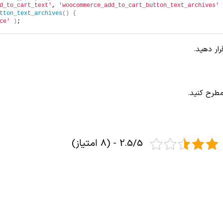
d_to_cart_text'
, 
'woocommerce_add_to_cart_button_text_archives'
tton_text_archives
()
{
ce'
)
;
مطرح کنید.
2.5/5 - (8 امتیاز)