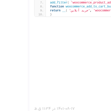
add_filter
(
'woocommerce_product_ad
function
woocommerce_add_to_cart_bu
'woocommer
, 
'خرید آنلاین'
(
__
return
}
1401-08-17 در 11:34 ق.ظ