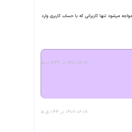
جه میشود تنها کاربرانی که با حساب کاربری وارد
1401-08-17 در 7:39 ب.ظ
1402-06-18 در 1:44 ق.ظ