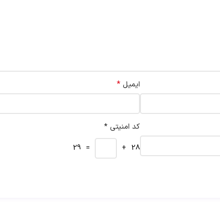
*
ایمیل
کد امنیتی *
= 29
28 +