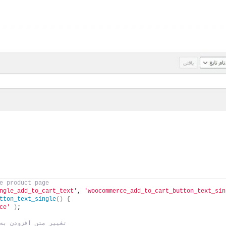
e product page
ngle_add_to_cart_text'
, 
'woocommerce_add_to_cart_button_text_sin
tton_text_single
()
{
ce'
)
; 
// تغییر متن افزودن 