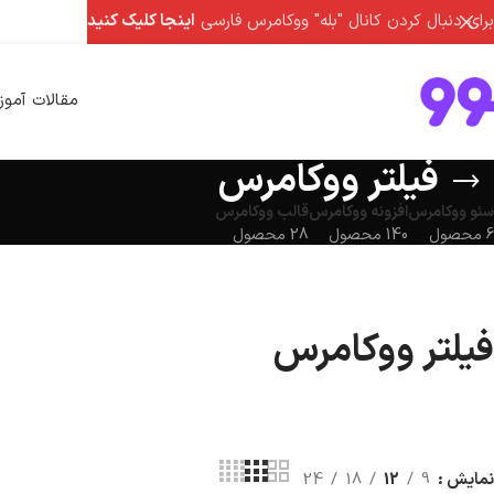
برای دنبال کردن کانال "بله" ووکامرس فارسی
اینجا کلیک کنید
مقالات آمو
فیلتر ووکامرس
سئو ووکامرس
افزونه ووکامرس
قالب ووکامرس
6 محصول
140 محصول
28 محصول
فیلتر ووکامرس
نمایش
9
12
18
24