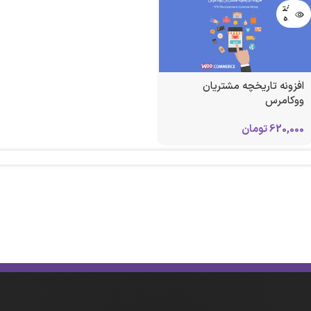
فروخت
ه شده
افزونه تاریخچه مشتریان
ووکامرس
620,000
تومان