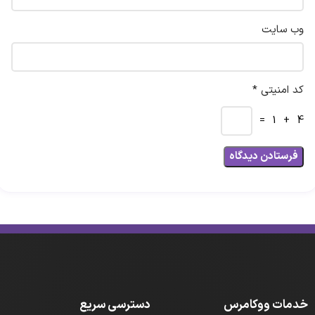
وب‌ سایت
کد امنیتی *
4 + 1 =
خدمات ووکامرس
دسترسی سریع