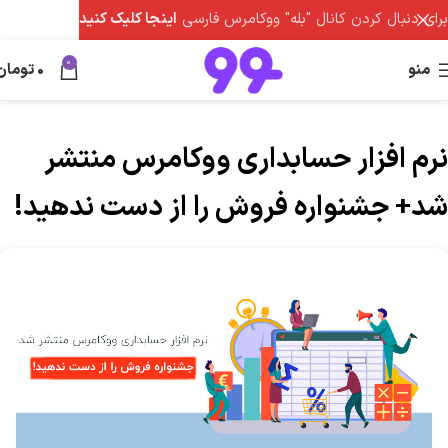
برای دنبال کردن کانال "بله" ووکامرس فارسی
اینجا کلیک کنید
0
منو
0
تومان
نرم افزار حسابداری ووکامرس منتشر
شد+ جشنواره فروش را از دست ندهید!