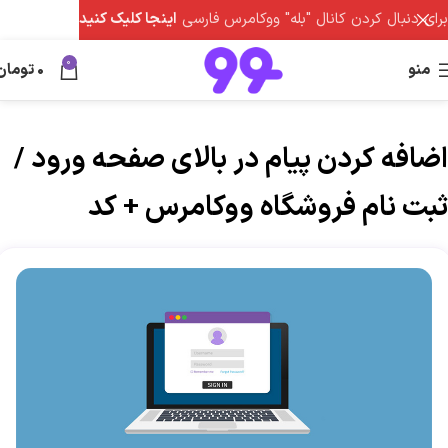
برای دنبال کردن کانال "بله" ووکامرس فارسی
اینجا کلیک کنید
0
منو
0
تومان
اضافه کردن پیام در بالای صفحه ورود /
ثبت نام فروشگاه ووکامرس + کد