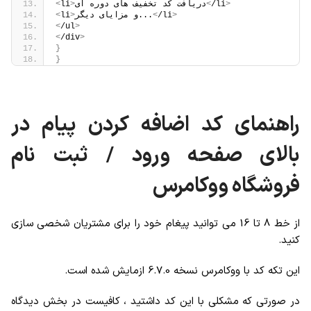
>
/li
<
دریافت کد تخفیف های دوره ای
>
li
<
>
/li
<
و مزایای دیگر...
>
li
<
<
/ul
>
<
/div
>
}
}
راهنمای کد اضافه کردن پیام در
بالای صفحه ورود / ثبت نام
فروشگاه ووکامرس
از خط 8 تا 16 می توانید پیغام خود را برای مشتریان شخصی سازی
کنید.
این تکه کد با ووکامرس نسخه 6.7.0 ازمایش شده است.
در صورتی که مشکلی با این کد داشتید ، کافیست در بخش دیدگاه