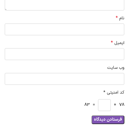
*
نام
*
ایمیل
وب‌ سایت
کد امنیتی *
= 83
78 +