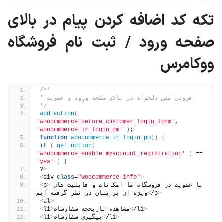
تکه کد اضافه کردن پیام در بالای
صفحه ورود / ثبت نام فروشگاه
ووکامرس
/**
* افزودن متن دلخواه در بالای صفحه ورود و عضویت
*/
add_action
(
'woocommerce_before_customer_login_form'
, 
'woocommerce_ir_login_pm'
)
;
function
woocommerce_ir_login_pm
()
{
if
(
get_option
(
'woocommerce_enable_myaccount_registration'
)
 == 
'yes'
)
{
?
>
<
div 
class
=
"woocommerce-info"
>
با عضویت در فروشگاه ما امکانات و قابلیت های 
>
p
<
>
/p
<
ویژه ای برایتان در نظر گرفته ایم
<
ul
>
>
/li
<
مشاهده تاریخچه سفارشات
>
li
<
>
/li
<
پیگیری سفارشات
>
li
<